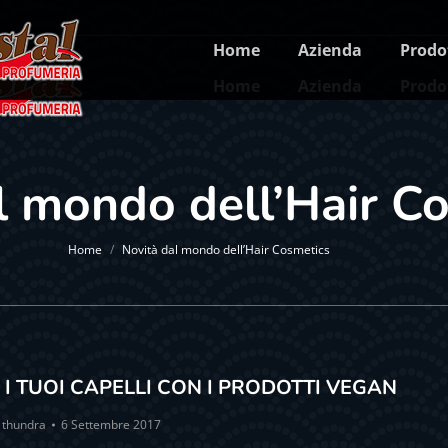
Home
Azienda
Prodo
Home
Azienda
Prodo
l mondo dell’Hair C
You are here:
Home
Novità dal mondo dell’Hair Cosmetics
I TUOI CAPELLI CON I PRODOTTI VEGAN
y
thundra
6 Settembre 2017