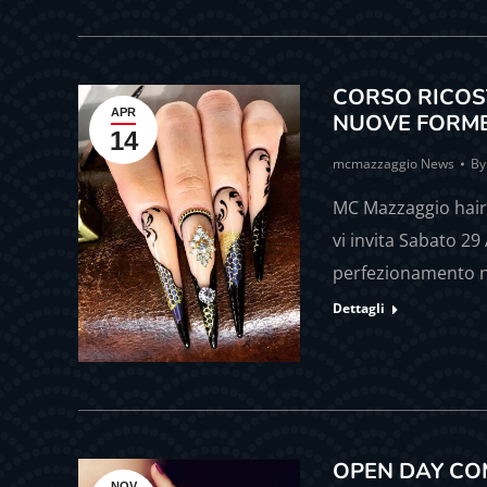
CORSO RICOS
APR
NUOVE FORM
14
mcmazzaggio News
B
MC Mazzaggio hair
vi invita Sabato 29
perfezionamento 
Dettagli
OPEN DAY CO
NOV