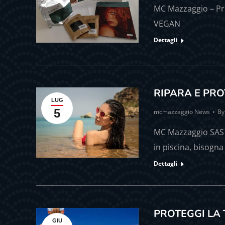
MC Mazzaggio – Prod
VEGAN
Dettagli
RIPARA E PRO
LUG
5
mcmazzaggio News
B
MC Mazzaggio SAS 
in piscina, bisogna
Dettagli
PROTEGGI LA 
GIU