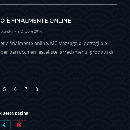
O È FINALMENTE ONLINE
y
thundra
3 Ottobre 2014
net è finalmente online. MC Mazzaggio, dettaglio e
i per parrucchieri, estetiste, arredamenti, prodotti di
5
6
7
8
 questa pagina
e
Share
Share