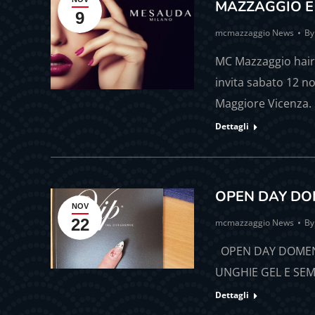
MAZZAGGIO E
9
mcmazzaggio News
B
MC Mazzaggio hair
invita sabato 12 n
Maggiore Vicenza.
Dettagli
OPEN DAY DO
NOV
22
mcmazzaggio News
B
OPEN DAY DOMEN
UNGHIE GEL E SE
Dettagli