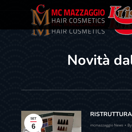
Novità da
RISTRUTTURA 
SET
6
mcmazzaggio News
B