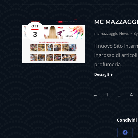
MC MAZZAGGI
OTT
3
mcmazzaggio News
B
Il nuovo Sito Inter
ingrosso di articol
profumeria.
Dettagli
←
1
…
4
Condividi
Shar