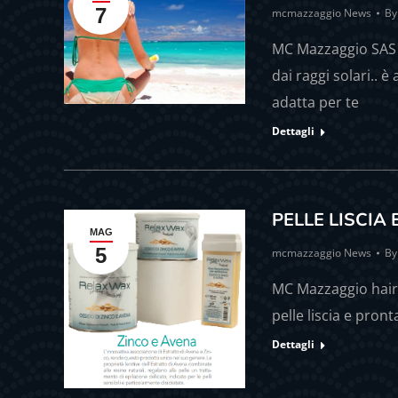
7
mcmazzaggio News
B
MC Mazzaggio SAS H
dai raggi solari.. 
adatta per te
Dettagli
PELLE LISCIA 
MAG
5
mcmazzaggio News
B
MC Mazzaggio hair 
pelle liscia e pront
Dettagli