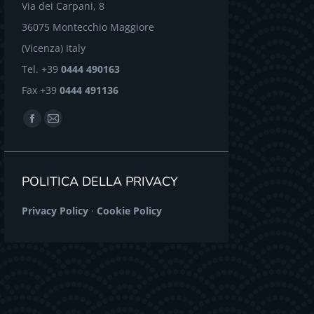
Via dei Carpani, 8
36075 Montecchio Maggiore
(Vicenza) Italy
Tel. +39
0444 490163
Fax +39
0444 491136
Find us on:
Facebook
Mail
page
page
opens
opens
POLITICA DELLA PRIVACY
in
in
new
new
Privacy Policy
·
Cookie Policy
window
window