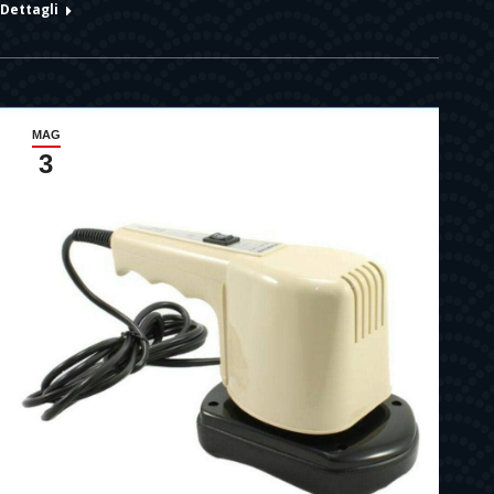
Dettagli
MAG
3