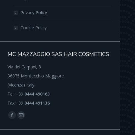
Privacy Policy
Cookie Policy
MC MAZZAGGIO SAS HAIR COSMETICS
Via dei Carpani, 8
36075 Montecchio Maggiore
(Vicenza) Italy
Tel. +39
0444 490163
Fax +39
0444 491136
Find us on:
Facebook
Mail
page
page
opens
opens