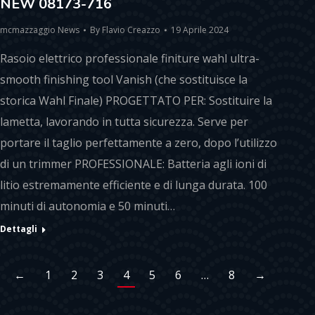
NEW 08173-716
mcmazzaggio News
By
Flavio Creazzo
19 Aprile 2024
Rasoio elettrico professionale finiture wahl ultra-
smooth finishing tool Vanish (che sostituisce la
storica Wahl Finale) PROGETTATO PER: Sostituire la
lametta, lavorando in tutta sicurezza. Serve per
portare il taglio perfettamente a zero, dopo l’utilizzo
di un trimmer PROFESSIONALE: Batteria agli ioni di
litio estremamente efficiente e di lunga durata. 100
minuti di autonomia e 50 minuti…
Dettagli
←
1
2
3
4
5
6
…
8
→