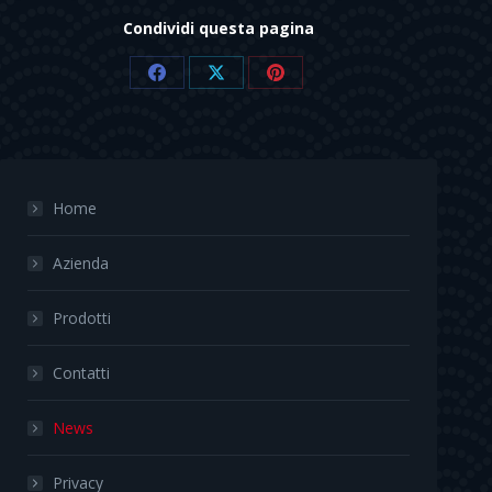
Condividi questa pagina
Share
Share
Share
on
on
on
Facebook
X
Pinterest
Home
Azienda
Prodotti
Contatti
News
Privacy