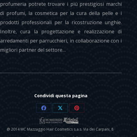
profumeria potrete trovare i più prestigiosi marchi
di profumi, la cosmetica per la cura della pelle e i
prodotti professionali per la ricostruzione unghie.
Inoltre, cura la progettazione e realizzazione di
arredamenti per parrucchieri, in collaborazione con i
migliori partner del settore…
Condividi questa pagina
Share
Share
Share
on
on
on
@ 2014 MC Mazzaggio Hair Cosmetics s.a.s. Via dei Carpani, 8 ·
Facebook
X
Pinterest