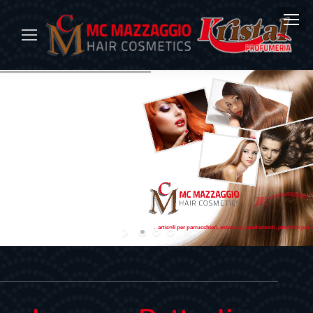
...articoli per parrucchieri, estetiste, arredamenti, prodotti per 