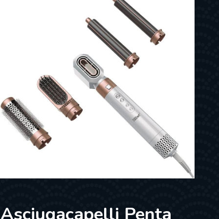
Asciugacapelli Penta