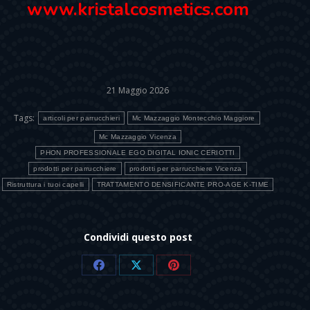
www.kristalcosmetics.com
21 Maggio 2026
Tags:
articoli per parrucchieri
Mc Mazzaggio Montecchio Maggiore
Mc Mazzaggio Vicenza
PHON PROFESSIONALE EGO DIGITAL IONIC CERIOTTI
prodotti per parrucchiere
prodotti per parrucchiere Vicenza
Ristruttura i tuoi capelli
TRATTAMENTO DENSIFICANTE PRO-AGE K-TIME
Condividi questo post
Share
Share
Share
on
on
on