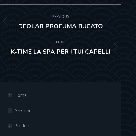
Facebook
X
Pinterest
Post
navigation
PREVIOUS
Previous
DEOLAB PROFUMA BUCATO
post:
NEXT
Next
K-TIME LA SPA PER I TUI CAPELLI
post:
Home
Azienda
Prodotti